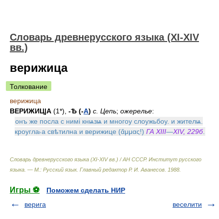
Словарь древнерусского языка (XI-XIV
вв.)
верижица
Толкование
верижица
ВЕРИЖИЦ|А
(1*),
-Ѣ (-
А
)
с. Цепь
;
ожерелье
:
онъ же посла с нимi кнѩзѩ и многоу слоужьбоу. и жителѩ.
кроугла˫а свѣтилна и верижице (ἄμμας!)
ГА XIII
—
XIV, 229б
.
Словарь древнерусского языка (XI-XIV вв.) / АН СССР. Институт русского
языка. — М.: Русский язык
.
Главный редактор Р. И. Аванесов
.
1988
.
Игры ⚽
Поможем сделать НИР
верига
веселити